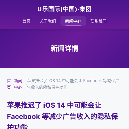
U乐国际(中国)·集团
首页
关于我们
新闻中心
联系我们
新闻详情
首
新闻
苹果推迟了 iOS 14 中可能会让 Facebook 等减少广
›
›
页
中心
告收入的隐私保护功能
苹果推迟了 iOS 14 中可能会让
Facebook 等减少广告收入的隐私保
护功能