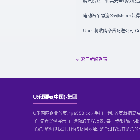
腾讯设立 1 亿美元全球战疫
电动汽车物流公司Mober获得
Uber 将收购杂货配送公司 Cor
← 返回新闻列表
U乐国际(中国)·集团
U乐国际企业首页✅pa558.cc✅手指一划, 首页就把
了. 先看案例展示, 再选你的工程场景, 每一步都指向明
了解, 随时能找到具体的访问地址, 整个过程没有多余的