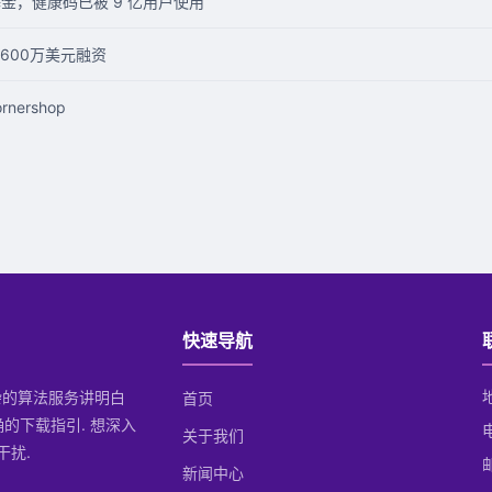
基金，健康码已被 9 亿用户使用
600万美元融资
nershop
快速导航
复杂的算法服务讲明白
首页
确的下载指引. 想深入
关于我们
干扰.
邮
新闻中心