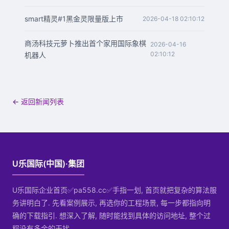
smart精灵#1黑金灵限量版上市
2026-04-18 02:10:12
商汤科技元萝卜推出首个家用国际象棋
2026-04-16
02:10:12
机器人
← 返回新闻列表
U乐国际(中国)·集团
U乐国际企业首页✅pa558.cc✅手指一划, 首页就把复杂的算法服
务讲明白了. 先看案例展示, 再选你的工程场景, 每一步都指向明
确的下载指引. 想深入了解, 随时能找到具体的访问地址, 整个过
程没有多余的干扰.