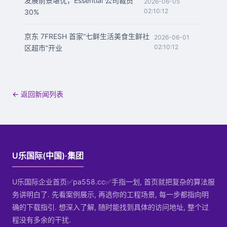
发展前景堪忧，Essential 公司裁员
2026-06-05
02:10:12
30%
京东 7FRESH 首家“七鲜生活美食生鲜社
2026-06-01
02:10:12
区超市”开业
← 返回新闻列表
U乐国际(中国)·集团
U乐国际企业首页✅pa558.cc✅手指一划, 首页就把复杂的算法服
务讲明白了. 先看案例展示, 再选你的工程场景, 每一步都指向明
确的下载指引. 想深入了解, 随时能找到具体的访问地址, 整个过
程没有多余的干扰.