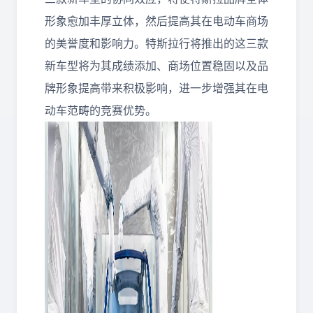
形象愈加丰厚立体，然后提高其在电动车商场
的美誉度和影响力。特斯拉行将推出的这三款
新车型将为其成绩添加、商场位置稳固以及品
牌形象提高带来积极影响，进一步增强其在电
动车范畴的竞赛优势。