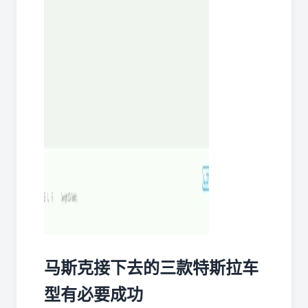
马斯克接下去的三款特斯拉车
型有必要成功