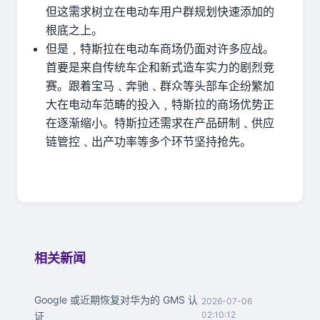
但这需求树立在电动车用户群规划快速添加的
根底之上。
但是﹐特斯拉在电动车商场仍面对许多应战。
首要是来自传统车企和新式造车实力的剧烈竞
赛。跟着宝马﹑奔驰﹑群众等头部车企纷繁加
大在电动车范畴的投入﹐特斯拉的商场优势正
在逐渐缩小。特斯拉还需求在产品研制﹑供应
链管控﹑出产功率等多个环节坚持抢先。
相关新闻
Google 或近期恢复对华为的 GMS 认
2026-07-06
02:10:12
证