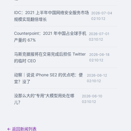
IDC：2021 上半年中国网络安全服务市场
2026-07-04
02:10:12
规模实现翻倍增长
Counterpoint：2021 年中国占全球手机
2026-07-01
02:10:12
产量的 67%
马斯克据报将在交易完成后担任 Twitter
2026-06-18
02:10:12
的临时 CEO
动察｜说说 iPhone SE2 的优点吧：便
2026-06-12
02:10:12
宜？没了
没那么大的“专用”大模型用处在哪
2026-06-10
02:10:12
儿？
← 返回新闻列表