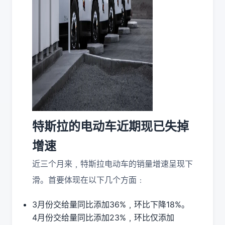
特斯拉的电动车近期现已失掉
增速
近三个月来﹐特斯拉电动车的销量增速呈现下
滑。首要体现在以下几个方面﹕
3月份交给量同比添加36%﹐环比下降18%。
4月份交给量同比添加23%﹐环比仅添加