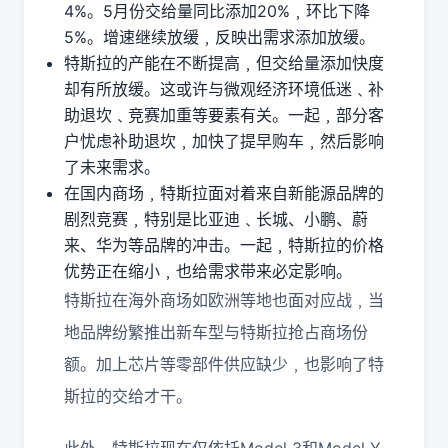
4%。5月份交给量同比添加20%﹐环比下降
5%。增速继续放缓﹐反映出需求添加放缓。
特斯拉的产能在不断提高﹐但交给量添加快度
却有所放缓。这或许与微观经济环境低迷﹑补
助退坎﹑竞赛加重等要素有关。一起﹐部分客
户忧虑补助退坎﹐加快了提早购车﹐然后影响
了未来需求。
在国内商场﹐特斯拉面对着来自新能源品牌的
剧烈竞赛﹐特别是比亚迪﹑长城、小鹏、蔚
来、华为等品牌的冲击。一起﹐特斯拉的价格
优势正在缩小﹐也给需求带来必定影响。
特斯拉在海外商场如欧洲等地也面对应战﹐当
地品牌纷繁推出新车型与特斯拉抢占商场份
额。加上芯片等零部件供应缺少﹐也影响了特
斯拉的交给才干。