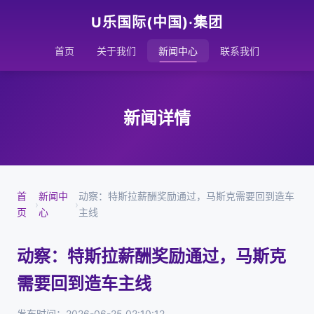
U乐国际(中国)·集团
首页
关于我们
新闻中心
联系我们
新闻详情
首
新闻中
动察：特斯拉薪酬奖励通过，马斯克需要回到造车
›
›
页
心
主线
动察：特斯拉薪酬奖励通过，马斯克
需要回到造车主线
发布时间：2026-06-25 02:10:12