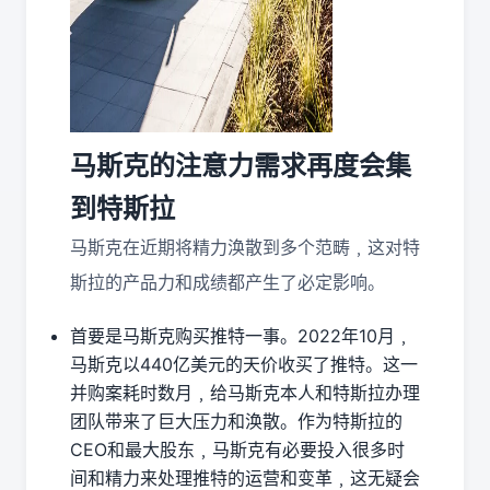
马斯克的注意力需求再度会集
到特斯拉
马斯克在近期将精力涣散到多个范畴﹐这对特
斯拉的产品力和成绩都产生了必定影响。
首要是马斯克购买推特一事。2022年10月﹐
马斯克以440亿美元的天价收买了推特。这一
并购案耗时数月﹐给马斯克本人和特斯拉办理
团队带来了巨大压力和涣散。作为特斯拉的
CEO和最大股东﹐马斯克有必要投入很多时
间和精力来处理推特的运营和变革﹐这无疑会