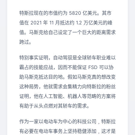
特斯拉现在的市值约为 5820 亿美元。其市
值在 2021 年 11 月抵达约 1.2 万亿美元的峰
值。马斯克给自己设定了一个巨大的距离需求
跨过。
特别事实证明，自动驾驭是全球轿车职业难以
霸占的技能应战，因而不能保证 FSD 可以协
助马斯克抵达目的地。
假如马斯克真的想改变
这种局势，他就需求会集精力向特斯拉的粉丝
证明，他在人工智能、机器人等范畴的方案将
有助于从头点燃对其轿车的需求。
作为一家以电动车为中心的科技公司﹐特斯拉
有必要在电动车事务上坚持稳健添加﹐这才是