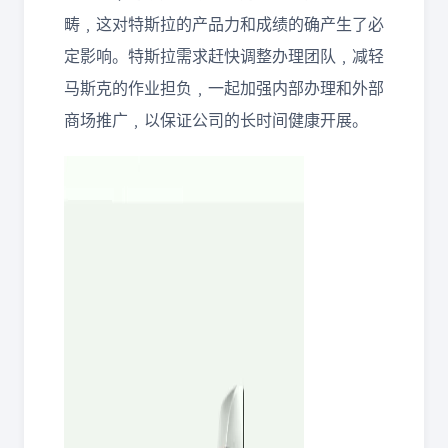
畴﹐这对特斯拉的产品力和成绩的确产生了必
定影响。特斯拉需求赶快调整办理团队﹐减轻
马斯克的作业担负﹐一起加强内部办理和外部
商场推广﹐以保证公司的长时间健康开展。