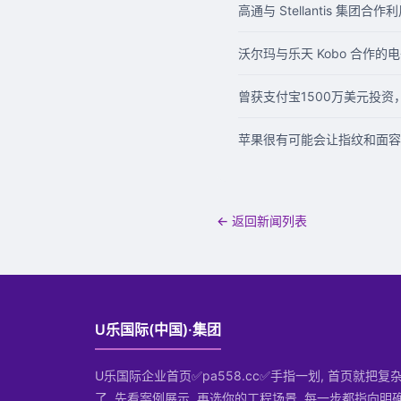
高通与 Stellantis 集
沃尔玛与乐天 Kobo 合作
曾获支付宝1500万美元投资
苹果很有可能会让指纹和面容识别在
← 返回新闻列表
U乐国际(中国)·集团
U乐国际企业首页✅pa558.cc✅手指一划, 首页就把
了. 先看案例展示, 再选你的工程场景, 每一步都指向明