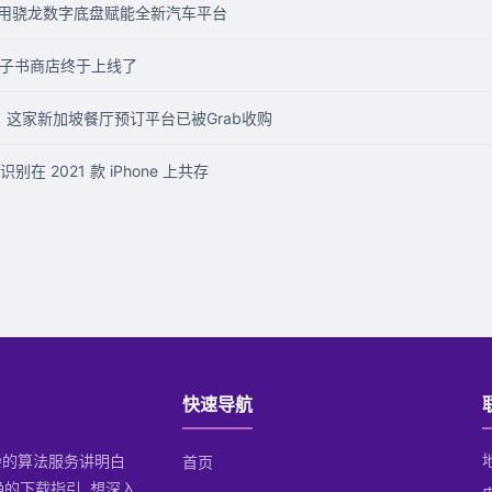
团合作利用骁龙数字底盘赋能全新汽车平台
的电子书商店终于上线了
，这家新加坡餐厅预订平台已被Grab收购
 2021 款 iPhone 上共存
快速导航
复杂的算法服务讲明白
首页
确的下载指引. 想深入