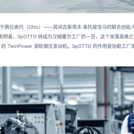
来源于两位奥托（Otto）——其间古斯塔夫·奥托是宝马的联合创始
发明者。SpOTTO 将成为汉姆霍尔工厂的一员，这个坐落英格
NI 的 TwinPower 涡轮增压发动机。SpOTTO 的作用是协