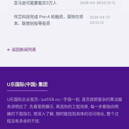
亚马逊可能要裁员3万人
2026-04-28 02:10:12
伴芯科技完成 Pre-A 轮融资，英特尔资
2026-04-27
02:10:12
本、联想创投等投资
← 返回新闻列表
U乐国际(中国)·集团
U乐国际企业首页✅pa558.cc✅手指一划, 首页就把复杂的算法服
务讲明白了. 先看案例展示, 再选你的工程场景, 每一步都指向明
确的下载指引. 想深入了解, 随时能找到具体的访问地址, 整个过
程没有多余的干扰.