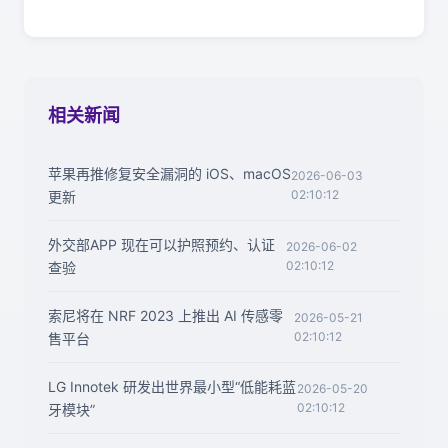
相关新闻
苹果再推修复安全漏洞的 iOS、macOS
2026-06-03
02:10:12
更新
外交部APP 现在可以护照预约、认证
2026-06-02
02:10:12
查验
索尼将在 NRF 2023 上推出 AI 传感零
2026-05-21
02:10:12
售平台
LG Innotek 研发出世界最小型“低能耗蓝
2026-05-20
02:10:12
牙模块”