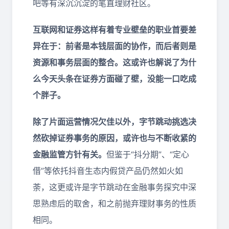
吧等有深沉沉淀的笔直理财社区。
互联网和证券
这样有着专业壁垒的职业首要差
异在于：前者
是本钱层面的协作，
而后者则
是
资源和事务层面的整合
。这或许也解说了为什
么今天头条在证券方面碰了壁，没能一口吃成
个胖子。
除了片面运营情况欠佳以外，字节跳动挑选决
然砍掉证券事务的原因，或许也与不断收紧的
金融监管方针有关。
但鉴于“抖分期”、“定心
借”等依托抖音生态内假贷产品仍然如火如
荼，这更或许是字节跳动在金融事务探究中深
思熟虑后的取舍，和之前抛弃理财事务的性质
相同。