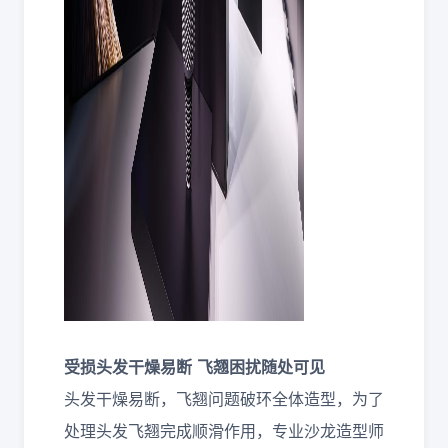
受损头发干燥易断
飞翘困扰随处可见
头发干燥易断，飞翘问题破环全体造型，为了
处理头发飞翘完成顺滑作用，专业沙龙造型师