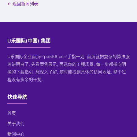
← 返回新闻列表
U乐国际(中国)·集团
U乐国际企业首页✅pa558.cc✅手指一划, 首页就把复杂的算法服
务讲明白了. 先看案例展示, 再选你的工程场景, 每一步都指向明
确的下载指引. 想深入了解, 随时能找到具体的访问地址, 整个过
程没有多余的干扰.
快速导航
首页
关于我们
新闻中心