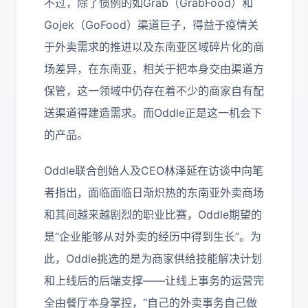
不过，除了惯例的如
Grab
（
GrabFood
）和
Gojek
（
GoFood
）渠道巨子，得益于疫情关
于外卖需求的推进以及东南亚区域碎片化的商
场差异，在东南亚，相关于把本身交由渠道方
保管，这一领域中仍存在着不少的商家自有配
送渠道得建造需求。而
Oddle
正是这一机会下
的产品。
Oddle
联合创始人及
CEO
林泽延在访谈中向笔
者指出，面临面临日渐炽热的东南亚外卖商场
和其间越来越剧烈的职业比赛，
Oddle
期望的
是“企业能够从对外卖的经历中得到生长”。为
此，
Oddle
挑选的是为商家供给技能解决计划
和上线后的后端支撑
——
让线上事务的运营完
全由餐厅本身掌控，“自己的外卖事务自己做