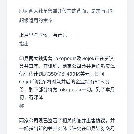
印尼两大独角兽兼并传言的背面，是东南亚对
超级运用的崇奉：
上月早些时候，有音讯
指出
印尼两大独角兽
Tokopedia
及
Gojek
正在参议
兼并事宜。音讯称，两家公司兼并后的新实体
估值估计到达
350
亿到
400
亿美元，其间
Gojek的股东将对兼并后的企业持有60%股
份，剩下部分将为Tokopedia一切。到了本月
初，有媒体
称
两家公司现已签署了相关的兼并出售协议，并
一起指出新的兼并实体或许会在印尼证券交易