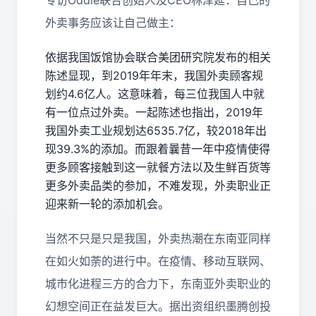
专访
Oddle
联合创始人及
CEO
林泽延：自己的
外卖事务应该让自己做主：
依据我国饭馆协会联合美团研究院发布的相关
陈述显现，到
2019
年年末，我国外卖顾客规
划约
4.6
亿人。这意味着，每三位我国人中就
有一位点过外卖。一起陈述也指出，
2019
年
我国外卖工业规划达
6535.7
亿，较
2018
年出
现
39.3%
的添加。而跟着曩昔一年中疫情使得
更多顾客接触到这一就餐方法以及生鲜百货等
更多外卖品类的参加，不难发现，外卖职业正
迎来新一轮的添加机会。
当然不只是只是我国，外卖热潮在东南亚同样
在如火如荼的进行中。在疫情、移动互联网、
城市化进程三方的合力下，东南亚外卖职业的
幻想空间正在益发巨大。据出资组织墨腾创投