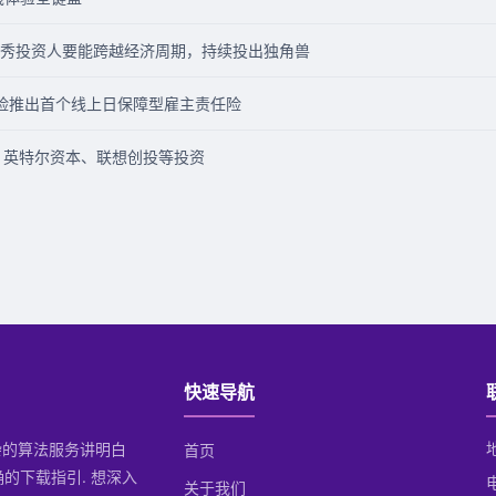
秀投资人要能跨越经济周期，持续投出独角兽
险推出首个线上日保障型雇主责任险
融资，英特尔资本、联想创投等投资
快速导航
复杂的算法服务讲明白
首页
确的下载指引. 想深入
关于我们