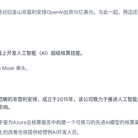
将对旧金山非盈利安排OpenAI出资10亿美元。与此一起，两边
渠道上开发人工智能（AI）超级核算技能。
n Musk 牵头、
I范畴的非营利安排，成立于2015年，该公司致力于推进人工智
影响。
是为Azure云核算服务中构建一个可练习的先进AI模型的核算渠
上的改善也将提供给惯例AI开发人员。