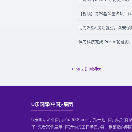
【视频】青松基金董占斌：优
助力2亿人灵活就业，众安保
伴芯科技完成 Pre-A 轮
← 返回新闻列表
U乐国际(中国)·集团
U乐国际企业首页✅pa558.cc✅手指一划, 首页就把
了. 先看案例展示, 再选你的工程场景, 每一步都指向明