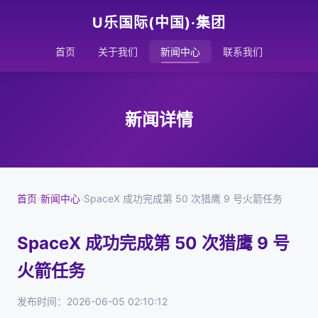
U乐国际(中国)·集团
首页
关于我们
新闻中心
联系我们
新闻详情
首页
›
新闻中心
›
SpaceX 成功完成第 50 次猎鹰 9 号火箭任务
SpaceX 成功完成第 50 次猎鹰 9 号
火箭任务
发布时间：2026-06-05 02:10:12