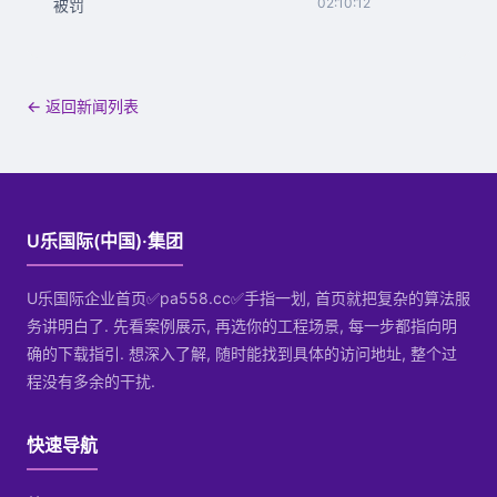
02:10:12
被罚
← 返回新闻列表
U乐国际(中国)·集团
U乐国际企业首页✅pa558.cc✅手指一划, 首页就把复杂的算法服
务讲明白了. 先看案例展示, 再选你的工程场景, 每一步都指向明
确的下载指引. 想深入了解, 随时能找到具体的访问地址, 整个过
程没有多余的干扰.
快速导航