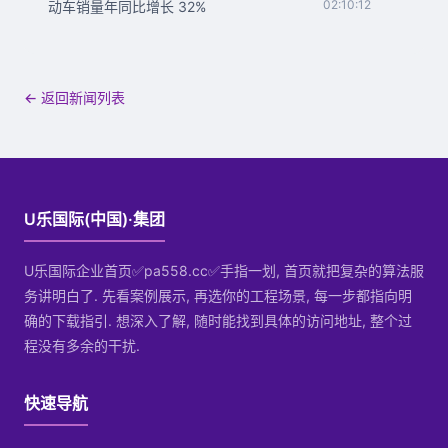
02:10:12
动车销量年同比增长 32%
← 返回新闻列表
U乐国际(中国)·集团
U乐国际企业首页✅pa558.cc✅手指一划, 首页就把复杂的算法服
务讲明白了. 先看案例展示, 再选你的工程场景, 每一步都指向明
确的下载指引. 想深入了解, 随时能找到具体的访问地址, 整个过
程没有多余的干扰.
快速导航