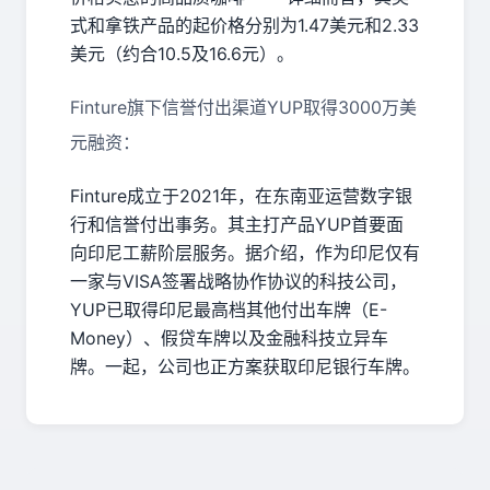
式和拿铁产品的起价格分别为1.47美元和2.33
美元（约合10.5及16.6元）。
Finture
旗下信誉付出渠道
YUP
取得
3000
万美
元融资：
Finture
成立于
2021
年，在东南亚运营数字银
行和信誉付出事务。其主打产品
YUP
首要面
向印尼工薪阶层服务。据介绍，作为印尼仅有
一家与
VISA
签署战略协作协议的科技公司，
YUP
已取得印尼最高档其他付出车牌（
E-
Money
）、假贷车牌以及金融科技立异车
牌。一起，公司也正方案获取印尼银行车牌。