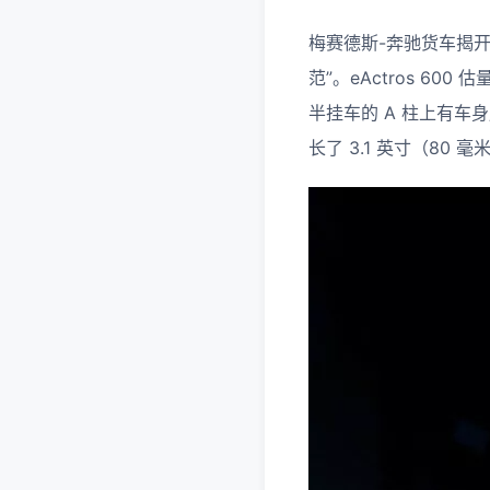
梅赛德斯-奔驰货车揭开了
范”。eActros 6
半挂车的 A 柱上有车
长了 3.1 英寸（80