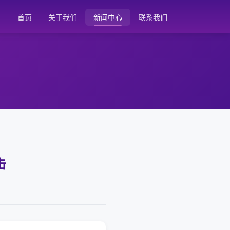
首页
关于我们
新闻中心
联系我们
击