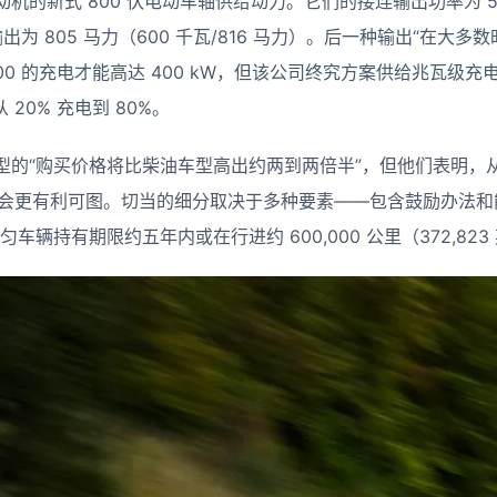
机的新式 800 伏电动车轴供给动力。它们的接连输出功率为 536
输出为 805 马力（600 千瓦/816 马力）。后一种输出“在大
s 600 的充电才能高达 400 kW，但该公司终究方案供给兆瓦
 20% 充电到 80%。
型的“购买价格将比柴油车型高出约两到两倍半”，但他们表明，
00 或许会更有利可图。切当的细分取决于多种要素——包含鼓励办法
车辆持有期限约五年内或在行进约 600,000 公里（372,82