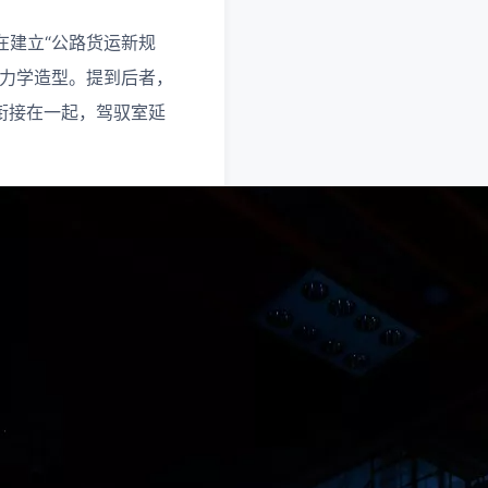
旨在建立“公路货运新规
气动力学造型。提到后者，
室衔接在一起，驾驭室延