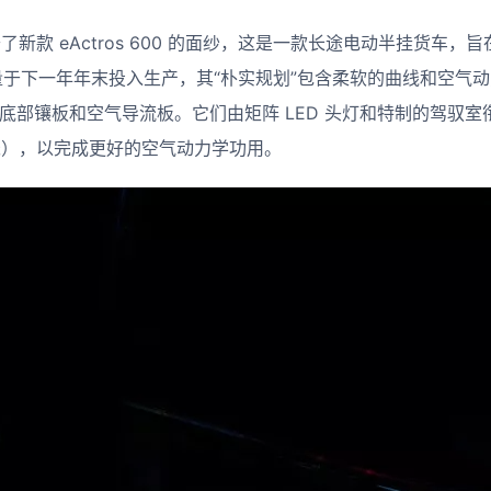
新款 eActros 600 的面纱，这是一款长途电动半挂货车，
00 估量于下一年年末投入生产，其“朴实规划”包含柔软的曲线和空
身底部镶板和空气导流板。它们由矩阵 LED 头灯和特制的驾驭
 毫米），以完成更好的空气动力学功用。