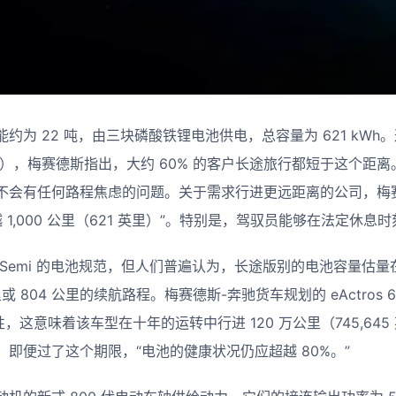
约为 22 吨，由三块磷酸铁锂电池供电，总容量为 621 kW
1 英里），梅赛德斯指出，大约 60% 的客户长途旅行都短于这个
会有任何路程焦虑的问题。关于需求行进更远距离的公司，梅赛德斯
越 1,000 公里（621 英里）”。特别是，驾驭员能够在法定休
emi 的电池规范，但人们普遍认为，长途版别的电池容量估量在 85
里或 804 公里的续航路程。梅赛德斯-奔驰货车规划的 eActros 
耐用性，这意味着该车型在十年的运转中行进 120 万公里（745,6
即便过了这个期限，“电池的健康状况仍应超越 80%。”