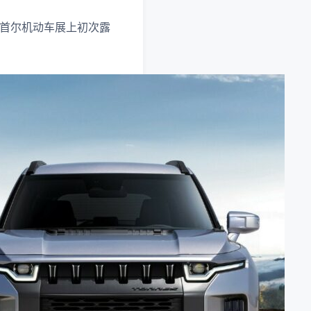
3 年首尔机动车展上初次露