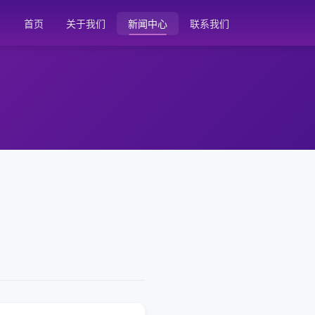
首页
关于我们
新闻中心
联系我们