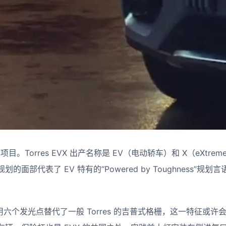
0 项目。Torres EVX 出产名称是 EV（电动轿车）和 X（eXt
的面部代表了 EV 特有的“Powered by Toughness”规
灯条用六个发光点替代了一般 Torres 的吉普式格栅，这一特征或