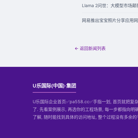
Llama 2问世：大模型市场
网易推出宝宝照片分享应用网
← 返回新闻列表
U乐国际(中国)·集团
U乐国际企业首页✅pa558.cc✅手指一划, 首页就把
了. 先看案例展示, 再选你的工程场景, 每一步都指向明
了解, 随时能找到具体的访问地址, 整个过程没有多余的